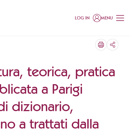
LOG IN
MENU
SHARE
ura, teorica, pratica
icata a Parigi
di dizionario,
ano a trattati dalla