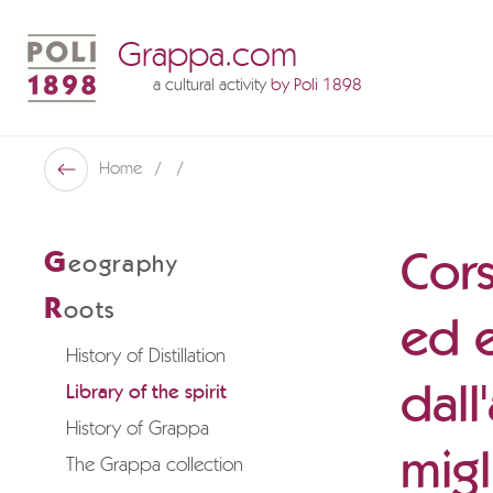
Grappa.com
a cultural activity
by Poli 1898
Poli Museo Della Grappa
Home
Back
Cors
G
eography
R
oots
ed e
History of Distillation
dall
Library of the spirit
History of Grappa
migl
The Grappa collection