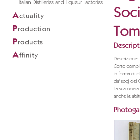
Italian Distilleries and Liqueur Factories
Soci
A
ctuality
Tom
P
roduction
P
roducts
Descript
A
ffinity
Descrizione:
Corso compiu
in forma di di
da' socj del G
La sua opera
anche le abitu
Photogal