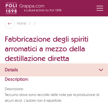
Grappa.com
a cultural activity
by Poli 1898
Poli Museo Della Grappa
Home
Back
Fabbricazione degli spiriti
arromatici a mezzo della
destillazione diretta
Details
Description:
Descrizione:
Taccuino dove sono raccolte delle note per la produzione di
alcuni alcol. L’autore non è reperibile.