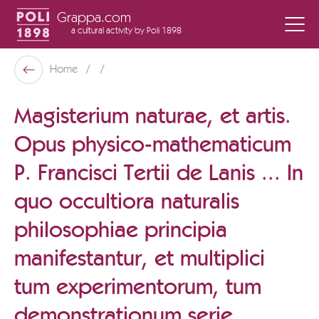
Grappa.com
a cultural activity
by Poli 1898
Poli Museo Della Grappa
Home
Back
Magisterium naturae, et artis.
Opus physico-mathematicum
P. Francisci Tertii de Lanis ... In
quo occultiora naturalis
philosophiae principia
manifestantur, et multiplici
tum experimentorum, tum
demonstrationum serie