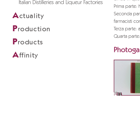
Italian Distilleries and Liqueur Factories
Prima parte: 
A
Seconda parte
ctuality
farmacisti co
P
roduction
Terza parte:
Quarta parte: 
P
roducts
Photogal
A
ffinity