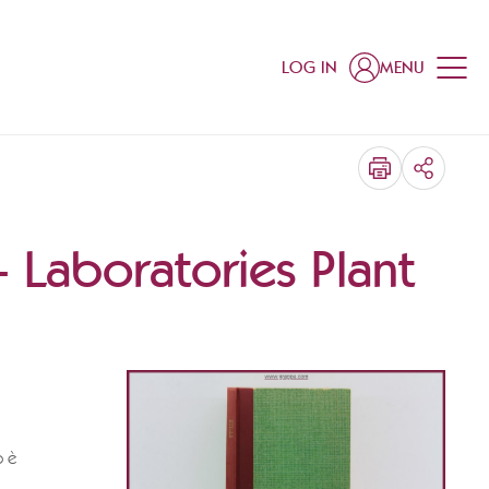
LOG IN
MENU
SHARE
 - Laboratories Plant
o è