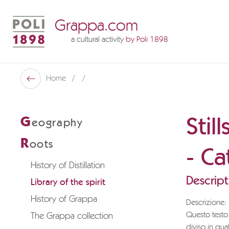
Grappa.com
a cultural activity
by Poli 1898
Poli Museo Della Grappa
Home
Back
Stil
G
eography
R
oots
- C
History of Distillation
Descript
Library of the spirit
History of Grappa
Descrizione:
Questo testo 
The Grappa collection
diviso in quat