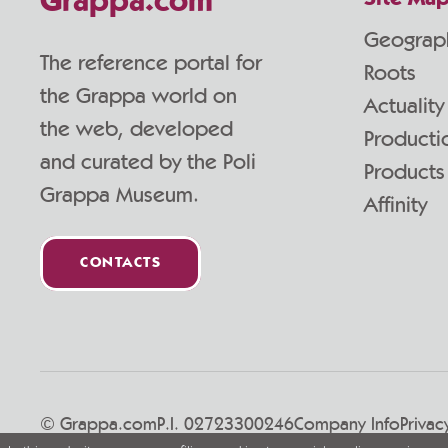
Grappa.com
Geograp
The reference portal for
Roots
the Grappa world on
Actuality
the web, developed
Producti
and curated by the Poli
Products
Grappa Museum.
Affinity
CONTACTS
© Grappa.com
P.I. 02723300246
Company Info
Privac