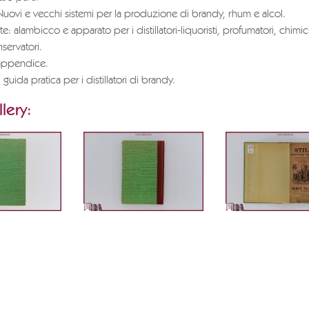
Nuovi e vecchi sistemi per la produzione di brandy, rhum e alcol.
: alambicco e apparato per i distillatori-liquoristi, profumatori, chimic
nservatori.
 appendice.
guida pratica per i distillatori di brandy.
lery: