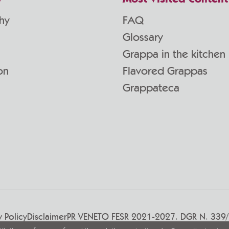
hy
FAQ
Glossary
Grappa in the kitchen
on
Flavored Grappas
Grappateca
y Policy
Disclaimer
PR VENETO FESR 2021-2027. DGR N. 339