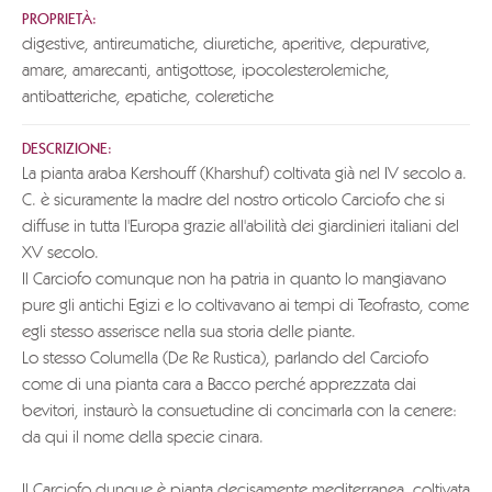
PROPRIETÀ:
digestive, antireumatiche, diuretiche, aperitive, depurative,
amare, amarecanti, antigottose, ipocolesterolemiche,
antibatteriche, epatiche, coleretiche
DESCRIZIONE:
La pianta araba Kershouff (Kharshuf) coltivata già nel IV secolo a.
C. è sicuramente la madre del nostro orticolo Carciofo che si
diffuse in tutta l'Europa grazie all'abilità dei giardinieri italiani del
XV secolo.
Il Carciofo comunque non ha patria in quanto lo mangiavano
pure gli antichi Egizi e lo coltivavano ai tempi di Teofrasto, come
egli stesso asserisce nella sua storia delle piante.
Lo stesso Columella (De Re Rustica), parlando del Carciofo
come di una pianta cara a Bacco perché apprezzata dai
bevitori, instaurò la consuetudine di concimarla con la cenere:
da qui il nome della specie cinara.
Il Carciofo dunque è pianta decisamente mediterranea, coltivata