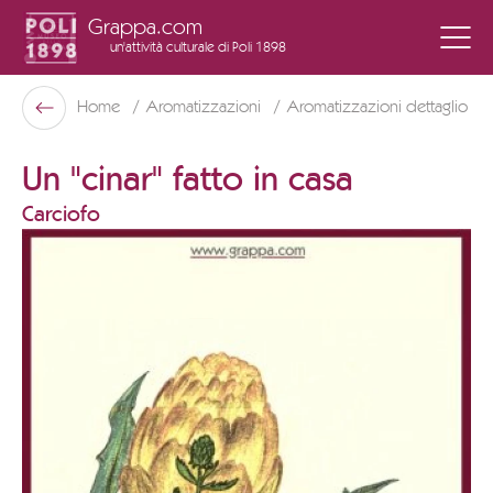
Grappa.com
un'attività culturale
di Poli 1898
Poli Museo Della Grappa
Home
Aromatizzazioni
Aromatizzazioni dettaglio
Indietro
Un "cinar" fatto in casa
Carciofo