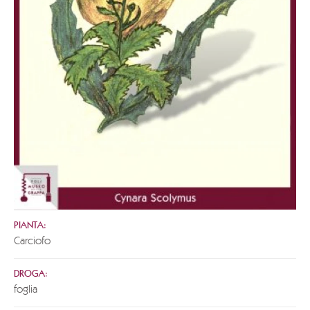
PIANTA:
Carciofo
DROGA:
foglia