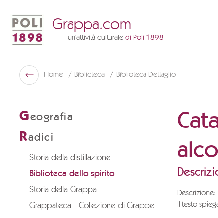
Grappa.com
un'attività culturale
di Poli 1898
Poli Museo Della Grappa
Home
Biblioteca
Biblioteca Dettaglio
Indietro
Cat
G
eografia
R
adici
alco
Storia della distillazione
Descrizi
Biblioteca dello spirito
Storia della Grappa
Descrizione:
Il testo spieg
Grappateca - Collezione di Grappe