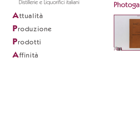
Distillerie e Liquorifici italiani
Photogal
A
ttualità
P
roduzione
P
rodotti
A
ffinità