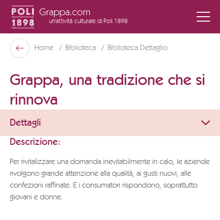
Grappa.com
un'attività culturale
di Poli 1898
Poli Museo Della Grappa
Home
Biblioteca
Biblioteca Dettaglio
Indietro
Grappa, una tradizione che si
rinnova
Dettagli
Descrizione:
Per rivitalizzare una domanda inevitabilmente in calo, le aziende
rivolgono grande attenzione alla qualità, ai gusti nuovi, alle
confezioni raffinate. E i consumatori rispondono, soprattutto
giovani e donne.
Per scaricare l’intero documento vi preghiamo di inviare una