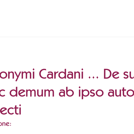
onymi Cardani ... De sub
c demum ab ipso autor
ecti
one: