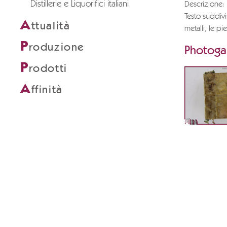
Distillerie e Liquorifici italiani
Descrizione:
Testo suddivis
A
ttualità
metalli, le pi
P
roduzione
Photogal
P
rodotti
A
ffinità