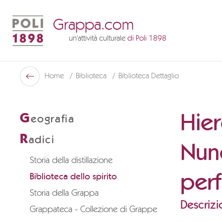
Grappa.com
un'attività culturale
di Poli 1898
Poli Museo Della Grappa
Home
Biblioteca
Biblioteca Dettaglio
Indietro
Hier
G
eografia
R
adici
Nun
Storia della distillazione
perf
Biblioteca dello spirito
Storia della Grappa
Descrizi
Grappateca - Collezione di Grappe