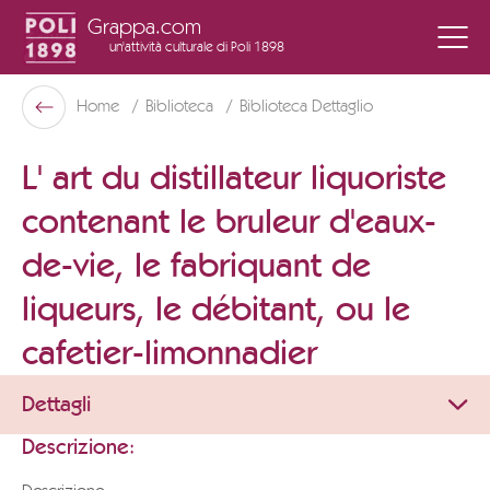
Grappa.com
un'attività culturale
di Poli 1898
Poli Museo Della Grappa
Home
Biblioteca
Biblioteca Dettaglio
Indietro
L' art du distillateur liquoriste
contenant le bruleur d'eaux-
de-vie, le fabriquant de
liqueurs, le débitant, ou le
cafetier-limonnadier
Dettagli
Descrizione: