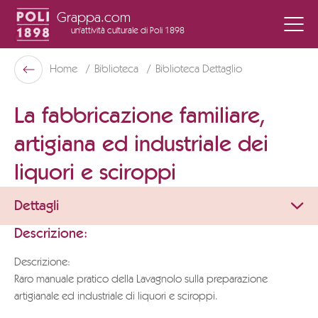
Grappa.com
un'attività culturale
di Poli 1898
Poli Museo Della Grappa
Home
Biblioteca
Biblioteca Dettaglio
Indietro
La fabbricazione familiare,
artigiana ed industriale dei
liquori e sciroppi
Dettagli
Descrizione:
Descrizione:
Raro manuale pratico della Lavagnolo sulla preparazione
artigianale ed industriale di liquori e sciroppi.