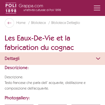
Grappa.com
un'attività culturale
di Poli 1898
Poli Museo Della Grappa
Home
Biblioteca
Biblioteca Dettaglio
Indietro
Les Eaux-De-Vie et la
fabrication du cognac
Dettagli
Descrizione:
Descrizione:
Testo francese che parla dell’ acquavite, distillazione e
composizione dell'acquavite.
Photogallery: