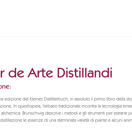
r de Arte Distillandi
one:
a edizione del Kleines Distillierbuch, in assoluto il primo libro della st
illazione. In quest'opera, l'erbario tradizionale incontra la tecnologia em
 alchemica: Brunschwig descrive i metodi e gli strumenti per estrarre p
istillazione le essenze di una sterminata varietà di piante e alcuni anim