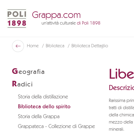
Grappa.com
un'attività culturale
di Poli 1898
Poli Museo Della Grappa
Home
Biblioteca
Biblioteca Dettaglio
Indietro
Libe
G
eografia
R
adici
Descrizi
Storia della distillazione
Rarissima prim
Biblioteca dello spirito
tratti di dist
della chimica
Storia della Grappa
mezzo della d
Grappateca - Collezione di Grappe
minerali.