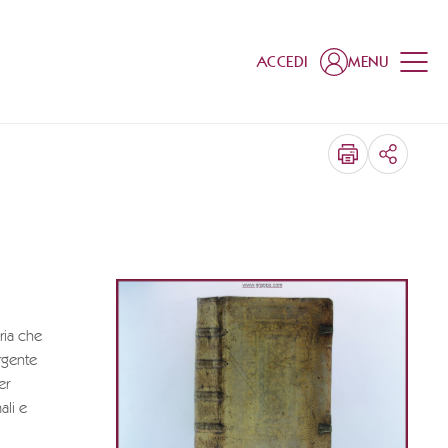
ACCEDI
MENU
CONDIV
oria che
ergente
er
ali e