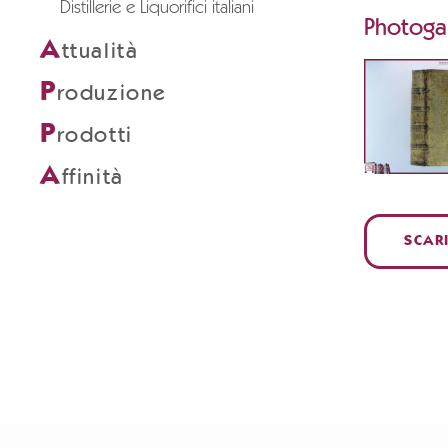
Distillerie e Liquorifici italiani
Photogal
A
ttualità
P
roduzione
P
rodotti
A
ffinità
SCAR