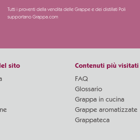
Tutti i proventi della vendita delle Grappe e dei distillati Poli
supportano Grappa.com
el sito
Contenuti più visitati
a
FAQ
Glossario
Grappa in cucina
one
Grappe aromatizzate
Grappateca