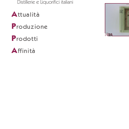
Distillerie e Liquorifici italiani
A
ttualità
P
roduzione
P
rodotti
A
ffinità