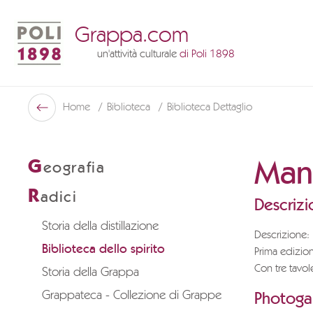
Grappa.com
un'attività culturale
di Poli 1898
Poli Museo Della Grappa
Home
Biblioteca
Biblioteca Dettaglio
Indietro
Manu
G
eografia
R
adici
Descrizi
Storia della distillazione
Descrizione:
Biblioteca dello spirito
Prima edizion
Con tre tavol
Storia della Grappa
Grappateca - Collezione di Grappe
Photogal