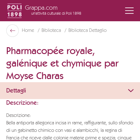
Grappa.com
un'attività culturale
di Poli 1898
Poli Museo Della Grappa
Home
Biblioteca
Biblioteca Dettaglio
Indietro
Pharmacopée royale,
galénique et chymique par
Moyse Charas
Dettagli
Descrizione:
Descrizione:
Bella antiporta allegorica incisa in rame, raffigurante, sullo sfondo
di un gabinetto chimico con vasi e alambicchi, la regina di
Francia che riceve dalle colonie materie prime e spezia; cinque