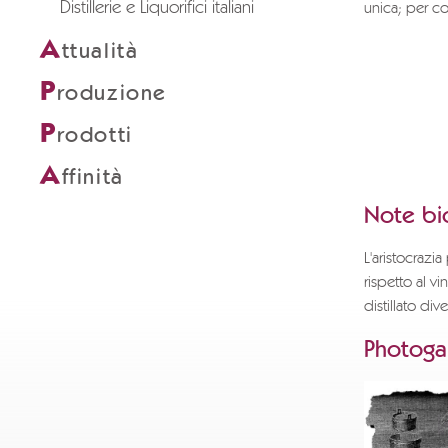
Distillerie e Liquorifici italiani
unica; per c
A
ttualità
Per scaric
a
info@g
P
roduzione
i dati com
Grazie.
P
rodotti
A
POLI MUS
ffinità
Note bio
L'aristocrazi
rispetto al 
distillato div
Photogal