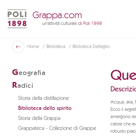
Grappa.com
un'attività culturale
di Poli 1898
Poli Museo Della Grappa
Home
Biblioteca
Biblioteca Dettaglio
Indietro
Quel
G
eografia
R
adici
Descrizi
Storia della distillazione
Acqua, aria, 
Biblioteca dello spirito
Ecco il segret
emergono remi
Storia della Grappa
calore che av
Grappateca - Collezione di Grappe
robusto piace