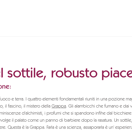
 sottile, robusto piac
one:
fuoco e terra. I quattro elementi fondamentali riuniti in una pozione ma
o, il fascino, il mistero della
Grappa
. Gli alambicchi che fumano e dai 
niscenze d'alchimisti, i profumi che si spandono infihe dal bicchiere 
volge il palato come un panno di barbiere dopo la rasatura. Un sottile
re. Questa è la Grappa. Farla è una scienza, assaporarla è un' esperie