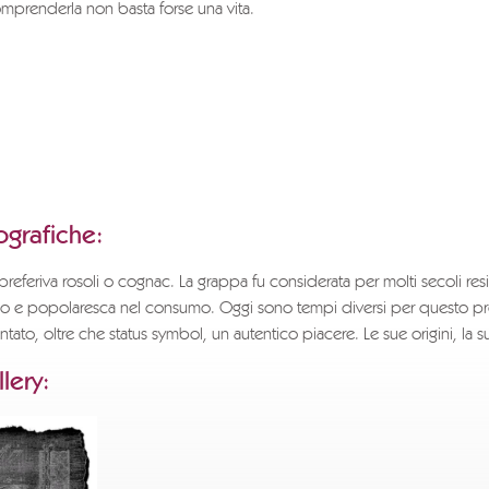
omprenderla non basta forse una vita.
are l’intero documento vi preghiamo di inviare una richiesta
rappa.com
indicando il titolo del testo che si desidera ricevere,
pleti del richiedente e il motivo della richiesta.
EO DELLA GRAPPA
grafiche:
a preferiva rosoli o cognac. La grappa fu considerata per molti secoli res
vino e popolaresca nel consumo. Oggi sono tempi diversi per questo pr
entato, oltre che status symbol, un autentico piacere. Le sue origini, la su
lery: