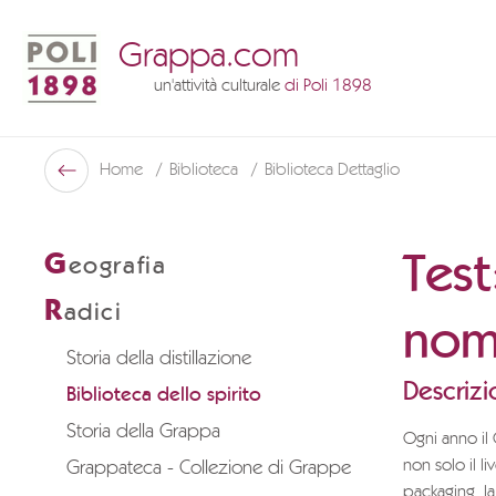
Grappa.com
un'attività culturale
di Poli 1898
Poli Museo Della Grappa
Home
Biblioteca
Biblioteca Dettaglio
Indietro
Test
G
eografia
R
adici
nom
Storia della distillazione
Descrizi
Biblioteca dello spirito
Storia della Grappa
Ogni anno il 
non solo il li
Grappateca - Collezione di Grappe
packaging, la