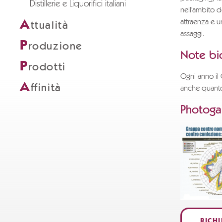
Distillerie e Liquorifici italiani
nell'ambito 
A
attraenza e u
ttualità
assaggi.
P
roduzione
Note bio
P
rodotti
Ogni anno il 
A
ffinità
anche quanto 
Photogal
RICH