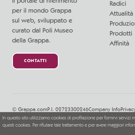
Il portale di riferimento
Radici
per il mondo Grappa
Attualità
sul web, sviluppato e
Produzi
curato dal Poli Museo
Prodotti
della Grappa.
Affinità
CONTATTI
© Grappa.com
P.I. 02723300246
Company Info
Privac
In questo sito utilizziamo cookies di profilazione per fornirvi servizi i
Vivi la Grappa responsabilmente
questi cookies. Per rifiutare tale trattamento e per avere maggiori info