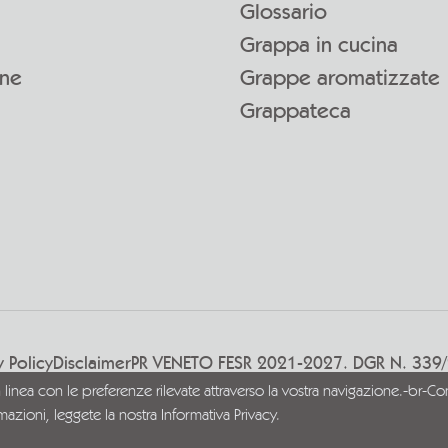
Glossario
Grappa in cucina
one
Grappe aromatizzate
Grappateca
y Policy
Disclaimer
PR VENETO FESR 2021-2027. DGR N. 339
n linea con le preferenze rilevate attraverso la vostra navigazione.-br-Con
rmazioni, leggete la nostra
Informativa Privacy.