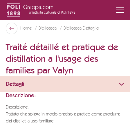
Grappa.com
un'attività culturale
di Poli 1898
Poli Museo Della Grappa
Home
Biblioteca
Biblioteca Dettaglio
Indietro
Traité détaillé et pratique de
distillation a l'usage des
families par Valyn
Dettagli
Descrizione:
Descrizione:
Trattato che spiega in modo preciso e pratico come produrre
dei distillati a uso familiare.