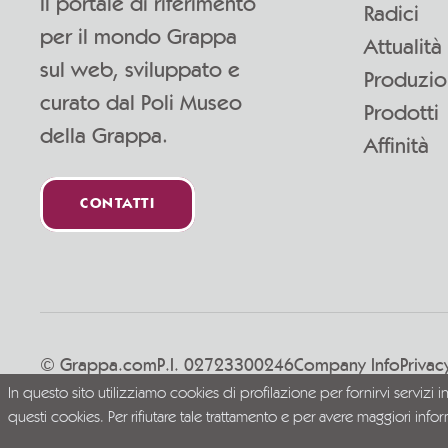
Il portale di riferimento
Radici
per il mondo Grappa
Attualità
sul web, sviluppato e
Produzi
curato dal Poli Museo
Prodotti
della Grappa.
Affinità
CONTATTI
© Grappa.com
P.I. 02723300246
Company Info
Privac
In questo sito utilizziamo cookies di profilazione per fornirvi servizi i
Vivi la Grappa responsabilmente
questi cookies. Per rifiutare tale trattamento e per avere maggiori info