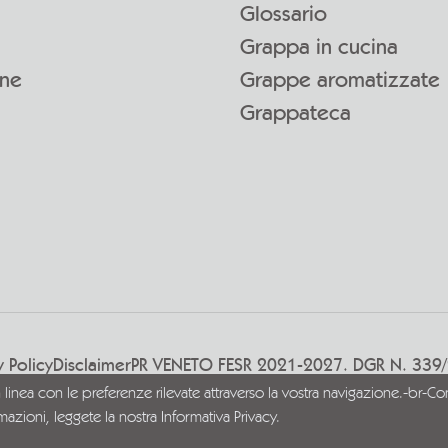
Glossario
Grappa in cucina
one
Grappe aromatizzate
Grappateca
y Policy
Disclaimer
PR VENETO FESR 2021-2027. DGR N. 339
n linea con le preferenze rilevate attraverso la vostra navigazione.-br-Con
rmazioni, leggete la nostra
Informativa Privacy.