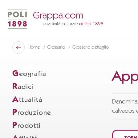
Grappa.com
un'attività culturale
di Poli 1898
Poli Museo Della Grappa
Home
Glossario
Glossario dettaglio
Indietro
App
G
eografia
R
adici
A
ttualità
Denominazi
calvados e
P
roduzione
P
rodotti