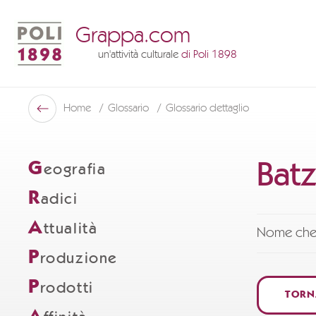
Grappa.com
un'attività culturale
di Poli 1898
Poli Museo Della Grappa
Home
Glossario
Glossario dettaglio
Indietro
Batz
G
eografia
R
adici
A
ttualità
Nome che s
P
roduzione
P
rodotti
TORN