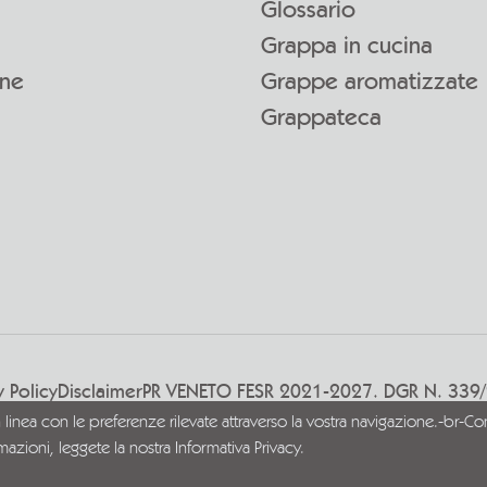
Glossario
Grappa in cucina
one
Grappe aromatizzate
Grappateca
y Policy
Disclaimer
PR VENETO FESR 2021-2027. DGR N. 339
n linea con le preferenze rilevate attraverso la vostra navigazione.-br-Con
rmazioni, leggete la nostra
Informativa Privacy.