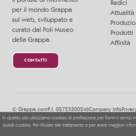
Radici
per il mondo Grappa
Attualità
sul web, sviluppato e
Produzi
curato dal Poli Museo
Prodotti
della Grappa.
Affinità
CONTATTI
© Grappa.com
P.I. 02723300246
Company Info
Privac
In questo sito utilizziamo cookies di profilazione per fornirvi servizi i
Vivi la Grappa responsabilmente
questi cookies. Per rifiutare tale trattamento e per avere maggiori info