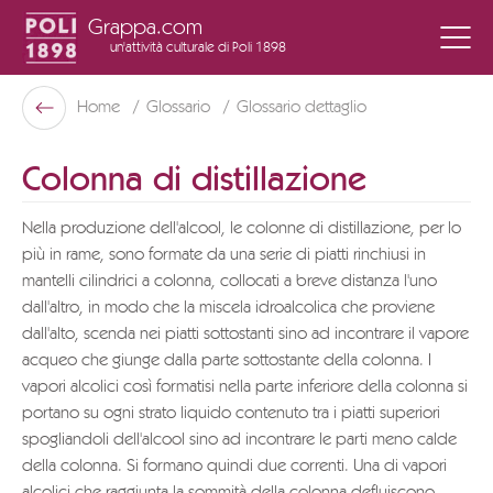
Grappa.com
un'attività culturale
di Poli 1898
Poli Museo Della Grappa
Home
Glossario
Glossario dettaglio
Indietro
Colonna di distillazione
Nella produzione dell'alcool, le colonne di distillazione, per lo
più in rame, sono formate da una serie di piatti rinchiusi in
mantelli cilindrici a colonna, collocati a breve distanza l'uno
dall'altro, in modo che la miscela idroalcolica che proviene
dall'alto, scenda nei piatti sottostanti sino ad incontrare il vapore
acqueo che giunge dalla parte sottostante della colonna. I
vapori alcolici così formatisi nella parte inferiore della colonna si
portano su ogni strato liquido contenuto tra i piatti superiori
spogliandoli dell'alcool sino ad incontrare le parti meno calde
della colonna. Si formano quindi due correnti. Una di vapori