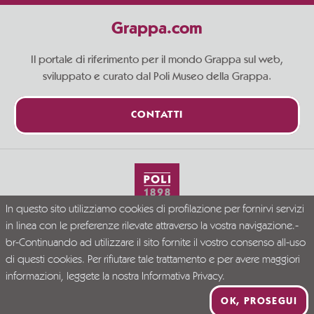
Grappa.com
Il portale di riferimento per il mondo Grappa sul web,
sviluppato e curato dal Poli Museo della Grappa.
CONTATTI
In questo sito utilizziamo cookies di profilazione per fornirvi servizi
Vivi la Grappa responsabilmente
in linea con le preferenze rilevate attraverso la vostra navigazione.-
© Grappa.com
br-Continuando ad utilizzare il sito fornite il vostro consenso all-uso
P.I. 02723300246
di questi cookies. Per rifiutare tale trattamento e per avere maggiori
Company Info
Privacy Policy
Disclaimer
informazioni, leggete la nostra
Informativa Privacy.
PR VENETO FESR 2021-2027. DGR N. 339/2023
OK, PROSEGUI