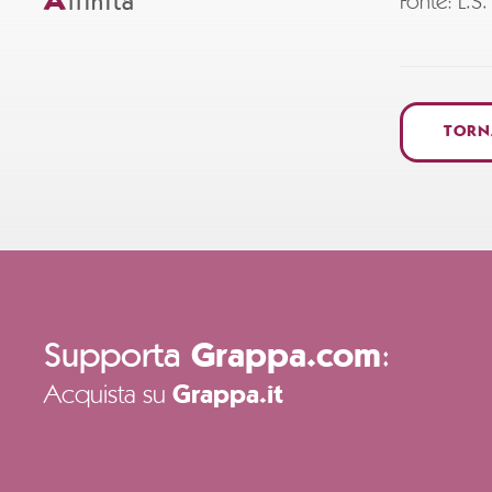
A
ffinità
Fonte: L.
TORN
Supporta
:
Grappa.com
Acquista su
Grappa.it