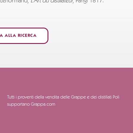
S. Lenormand,
L'Art du distillateur
, Parigi 1817.
A ALLA RICERCA
Tutti i proventi della vendita delle Grappe e dei distillati Poli
supportano Grappa.com