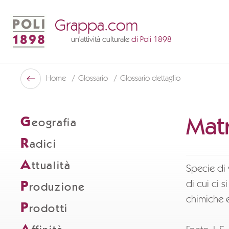
Grappa.com
un'attività culturale
di Poli 1898
Poli Museo Della Grappa
Home
Glossario
Glossario dettaglio
Indietro
Mat
G
eografia
R
adici
A
ttualità
Specie di 
di cui ci s
P
roduzione
chimiche e
P
rodotti