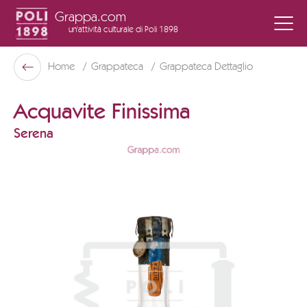
Grappa.com
un'attività culturale
di Poli 1898
Poli Museo Della Grappa
Home
Grappateca
Grappateca Dettaglio
Indietro
Acquavite Finissima
Serena