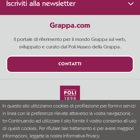
Iscriviti alla newsletter
Grappa.com
Il portale di riferimento per il mondo Grappa sul web,
sviluppato e curato dal Poli Museo della Grappa.
CONTATTI
In questo sito utilizziamo cookies di profilazione per fornirvi servizi
Vivi la Grappa responsabilmente
in linea con le preferenze rilevate attraverso la vostra navigazione.-
© Grappa.com
br-Continuando ad utilizzare il sito fornite il vostro consenso all-uso
P.I. 02723300246
di questi cookies. Per rifiutare tale trattamento e per avere maggiori
Company Info
Privacy Policy
Disclaimer
informazioni, leggete la nostra
Informativa Privacy.
PR VENETO FESR 2021-2027. DGR N. 339/2023