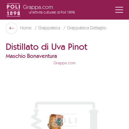
Grappa.com
un'attività culturale
di Poli 1898
Poli Museo Della Grappa
Home
Grappateca
Grappateca Dettaglio
Indietro
Distillato di Uva Pinot
Maschio Bonaventura