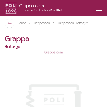
Grappa.com
un'attività culturale
di Poli 1898
Poli Museo Della Grappa
Home
Grappateca
Grappateca Dettaglio
Indietro
Grappa
Bottega