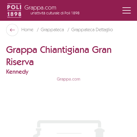
Grappa.com
un'attività culturale
di Poli 1898
Poli Museo Della Grappa
Home
Grappateca
Grappateca Dettaglio
Indietro
Grappa Chiantigiana Gran
Riserva
Kennedy