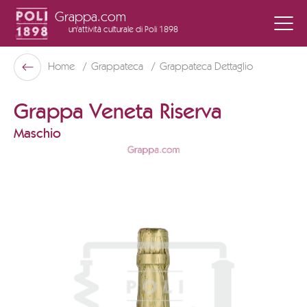
Grappa.com
un'attività culturale
di Poli 1898
Poli Museo Della Grappa
Home
Grappateca
Grappateca Dettaglio
Indietro
Grappa Veneta Riserva
Maschio