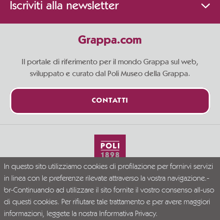
Iscriviti alla newsletter
Grappa.com
Il portale di riferimento per il mondo Grappa sul web,
sviluppato e curato dal Poli Museo della Grappa.
CONTATTI
In questo sito utilizziamo cookies di profilazione per fornirvi servizi
Vivi la Grappa responsabilmente
in linea con le preferenze rilevate attraverso la vostra navigazione.-
© Grappa.com
br-Continuando ad utilizzare il sito fornite il vostro consenso all-uso
P.I. 02723300246
di questi cookies. Per rifiutare tale trattamento e per avere maggiori
Company Info
Privacy Policy
Disclaimer
informazioni, leggete la nostra
Informativa Privacy.
PR VENETO FESR 2021-2027. DGR N. 339/2023