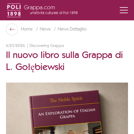
Grappa.com
un'attività culturale
di Poli 1898
Poli Museo Della Grappa
Home
News
News Dettaglio
Indietro
6/25/2026 | Discovering Grappa
Il nuovo libro sulla Grappa di
L. Gołębiewski