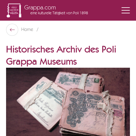
Grappa.com
eine kulturelle Tätigkeit
von Poli 1898
Poli Museo Della Grappa
Home
Zurück
Historisches Archiv des Poli
Grappa Museums