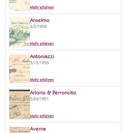
Mehr erfahren
Anselmo
3/3/1908
Mehr erfahren
Antoniazzi
3/13/1926
Mehr erfahren
Arlorio & Perroncito
5/29/1901
Mehr erfahren
Averna