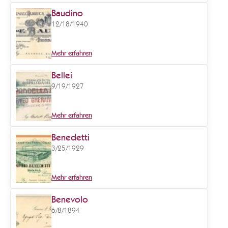
Baudino
12/18/1940
Mehr erfahren
Bellei
9/19/1927
Mehr erfahren
Benedetti
3/25/1929
Mehr erfahren
Benevolo
6/8/1894