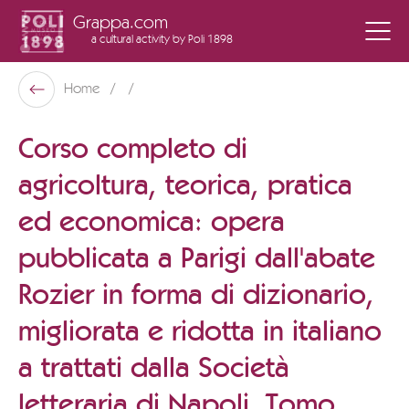
Grappa.com
a cultural activity
by Poli 1898
Poli Museo Della Grappa
Home
Back
Corso completo di
agricoltura, teorica, pratica
ed economica: opera
pubblicata a Parigi dall'abate
Rozier in forma di dizionario,
migliorata e ridotta in italiano
a trattati dalla Società
letteraria di Napoli. Tomo