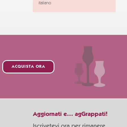
italiano
ACQUISTA ORA
Aggiornati e… agGrappati!
Iscrivetevi ora per rimanere