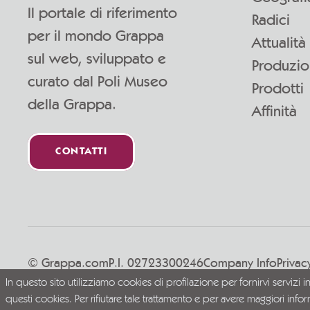
Il portale di riferimento
Radici
per il mondo Grappa
Attualità
sul web, sviluppato e
Produzi
curato dal Poli Museo
Prodotti
della Grappa.
Affinità
CONTATTI
© Grappa.com
P.I. 02723300246
Company Info
Privac
In questo sito utilizziamo cookies di profilazione per fornirvi servizi i
Vivi la Grappa responsabilmente
questi cookies. Per rifiutare tale trattamento e per avere maggiori info