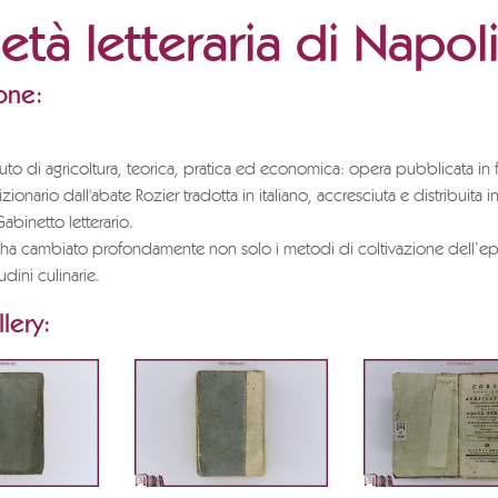
età letteraria di Napo
one:
to di agricoltura, teorica, pratica ed economica: opera pubblicata in 
zionario dall'abate Rozier tradotta in italiano, accresciuta e distribuita in 
abinetto letterario.
 ha cambiato profondamente non solo i metodi di coltivazione dell’e
dini culinarie.
lery: