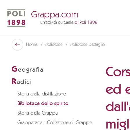
Grappa.com
un'attività culturale
di Poli 1898
Poli Museo Della Grappa
Home
Biblioteca
Biblioteca Dettaglio
Indietro
Cors
G
eografia
R
adici
ed e
Storia della distillazione
dall
Biblioteca dello spirito
Storia della Grappa
migl
Grappateca - Collezione di Grappe