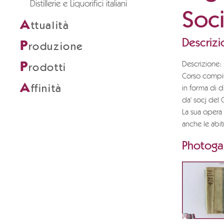
Distillerie e Liquorifici italiani
Soci
A
ttualità
Descrizi
P
roduzione
P
Descrizione:
rodotti
Corso compiu
A
ffinità
in forma di di
da' socj del G
La sua opera
anche le abitu
Photogal