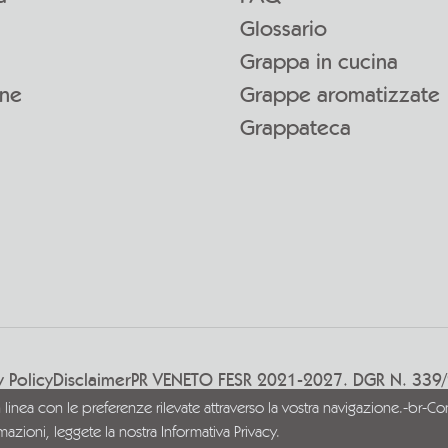
Glossario
Grappa in cucina
one
Grappe aromatizzate
Grappateca
y Policy
Disclaimer
PR VENETO FESR 2021-2027. DGR N. 339
n linea con le preferenze rilevate attraverso la vostra navigazione.-br-Con
rmazioni, leggete la nostra
Informativa Privacy.