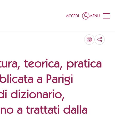
ACCEDI
MENU
CONDIV
ura, teorica, pratica
icata a Parigi
di dizionario,
ano a trattati dalla