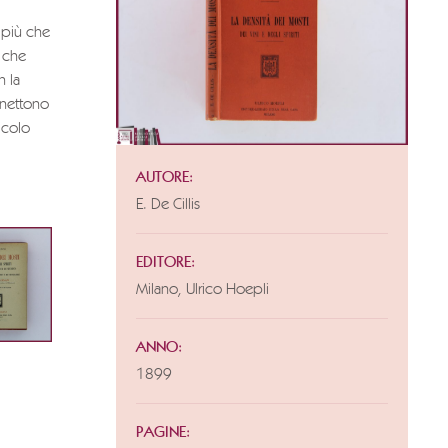
a più che
a che
n la
nnettono
nicolo
AUTORE:
E. De Cillis
EDITORE:
Milano, Ulrico Hoepli
ANNO:
1899
PAGINE: