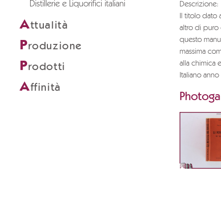
Distillerie e Liquorifici italiani
Descrizione:
Il titolo dat
A
ttualità
altro di puro
questo manual
P
roduzione
massima como
P
alla chimica e
rodotti
Italiano anno
A
ffinità
Photogal