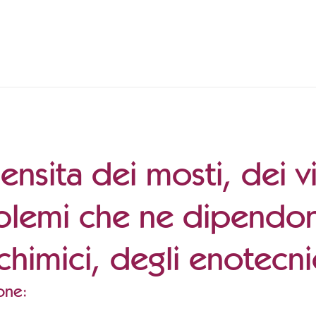
ensita dei mosti, dei vin
blemi che ne dipendon
himici, degli enotecnici
one: