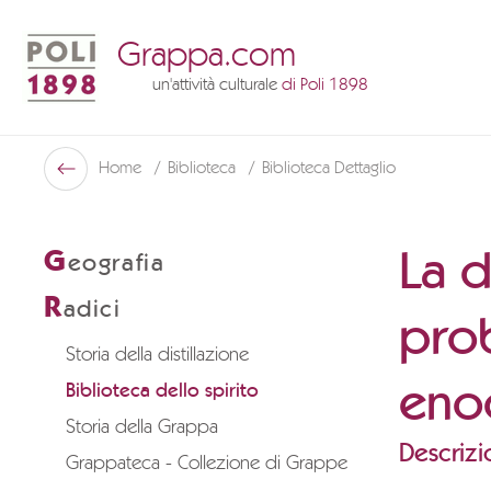
Grappa.com
un'attività culturale
di Poli 1898
Poli Museo Della Grappa
Home
Biblioteca
Biblioteca Dettaglio
Indietro
La d
G
eografia
R
adici
pro
Storia della distillazione
enoc
Biblioteca dello spirito
Storia della Grappa
Descrizi
Grappateca - Collezione di Grappe