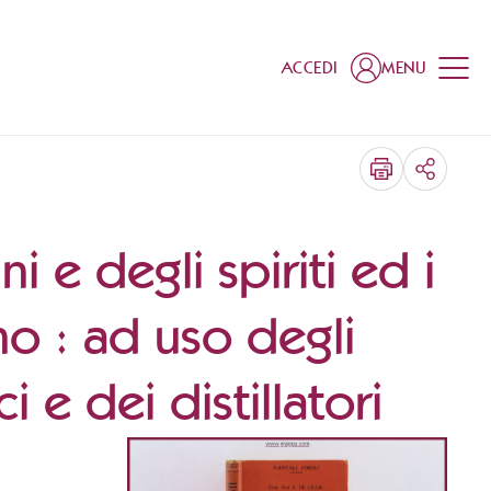
ACCEDI
MENU
CONDIV
i e degli spiriti ed i
o : ad uso degli
 e dei distillatori