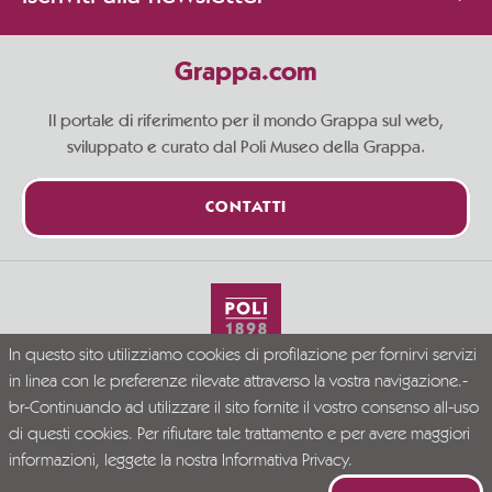
Grappa.com
Il portale di riferimento per il mondo Grappa sul web,
sviluppato e curato dal Poli Museo della Grappa.
CONTATTI
In questo sito utilizziamo cookies di profilazione per fornirvi servizi
Vivi la Grappa responsabilmente
in linea con le preferenze rilevate attraverso la vostra navigazione.-
© Grappa.com
br-Continuando ad utilizzare il sito fornite il vostro consenso all-uso
P.I. 02723300246
di questi cookies. Per rifiutare tale trattamento e per avere maggiori
Company Info
Privacy Policy
Disclaimer
informazioni, leggete la nostra
Informativa Privacy.
PR VENETO FESR 2021-2027. DGR N. 339/2023