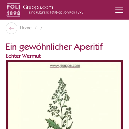
Grappa.com
eine kulturelle Tätigkeit
von Poli 1898
Poli Museo Della Grappa
Home
Zurück
Ein gewöhnlicher Aperitif
Echter Wermut