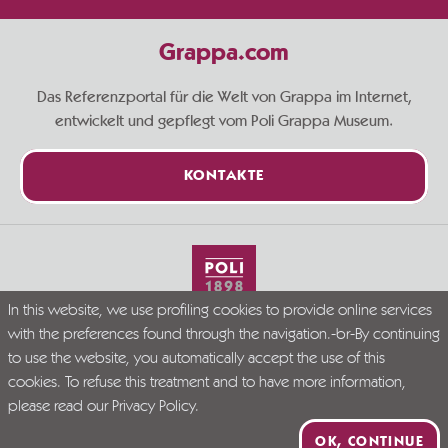
Grappa.com
Das Referenzportal für die Welt von Grappa im Internet,
entwickelt und gepflegt vom Poli Grappa Museum.
KONTAKTE
In this website, we use profiling cookies to provide online services
Live Grappa responsibly
with the preferences found through the navigation.-br-By continuing
© Grappa.com
to use the website, you automatically accept the use of this
P.I. 02723300246
cookies. To refuse this treatment and to have more information,
Company Info
Privacy Policy
Disclaimer
please read our
Privacy Policy
.
PR VENETO FESR 2021-2027. DGR N. 339/2023
OK, CONTINUE