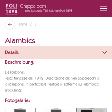
Grappa.com
eine kulturelle Tätigkeit
von Poli 1898
Poli Museo Della Grappa
Home
Zurück
Alambics
Details
Beschreibung:
Descrizione:
Testo francese del 1812. Descrizione dei vari apparecchi di
distillazione. In particolare l’autore si sofferma sull’alambico
ambulante.
Fotogalerie: