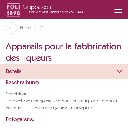
Grappa.com
eine kulturelle Tätigkeit
von Poli 1898
Poli Museo Della Grappa
Home
Zurück
Appareils pour la fabbrication
des liqueurs
Details
Beschreibung:
Descrizione:
Il presente volume spiega le produzioni di liquori di prodotti
farmaceutici di essenze e i generatori di vapore.
Fotogalerie: