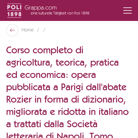
Grappa.com
eine kulturelle Tätigkeit
von Poli 1898
Poli Museo Della Grappa
Home
Zurück
Corso completo di
agricoltura, teorica, pratica
ed economica: opera
pubblicata a Parigi dall'abate
Rozier in forma di dizionario,
migliorata e ridotta in italiano
a trattati dalla Società
letteraria di Napoli. Tomo