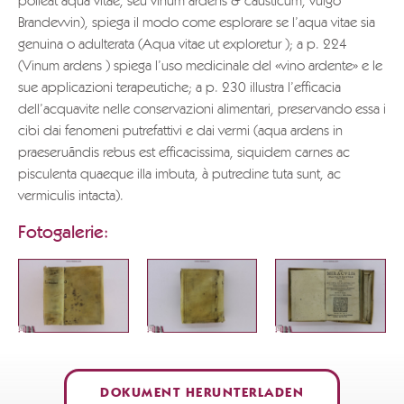
polleat aqua vitae, seu vinum ardens & causticum, vulgo
Brandevvin), spiega il modo come esplorare se l’aqua vitae sia
genuina o adulterata (Aqua vitae ut exploretur ); a p. 224
(Vinum ardens ) spiega l’uso medicinale del «vino ardente» e le
sue applicazioni terapeutiche; a p. 230 illustra l’efficacia
dell’acquavite nelle conservazioni alimentari, preservando essa i
cibi dai fenomeni putrefattivi e dai vermi (aqua ardens in
praeseruãndis rebus est efficacissima, siquidem carnes ac
pisculenta quaeque illa imbuta, à putredine tuta sunt, ac
vermiculis intacta).
Fotogalerie:
DOKUMENT HERUNTERLADEN