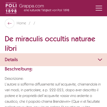
Grappa.com
eine kulturelle Tätigkeit
von Poli 1898
Poli Museo Della Grappa
Home
Zurück
De miraculis occultis naturae
libri
Details
Beschreibung:
Descrizione:
L’autore si sofferma diffusamente sull’acquavite, chiamandola in
vari modi; in particolare, a p. 222-223, dopo aver descritto il
potere e le proprietà dell’acquavite «ossia vino ardente o
caustico, che il popolo chiama Brandewin» (Qua vi et facultate