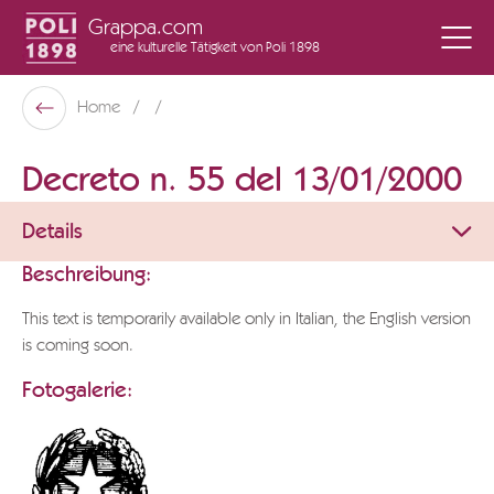
Grappa.com
eine kulturelle Tätigkeit
von Poli 1898
Poli Museo Della Grappa
Home
Zurück
Decreto n. 55 del 13/01/2000
Details
Beschreibung:
This text is temporarily available only in Italian, the English version
is coming soon.
Fotogalerie: