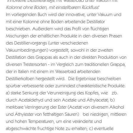
"
Innovative Destillieranlage mit Wasserbad unter Vakuum mit
Kolonne ohne Böden, mit einstellbarem Rückfluss
"
Im vorliegenden Buch wird der innovative, unter Vakuum und
mit einer Kolonne ohne Böden arbeitende Destillator
beschrieben. Außerdem wird das Profil von flüchtigen
Mischungen der erhältlichen Produkte in den diversen Phasen
des Destilliervorgangs (unter verschiedenen
Vakuumbedingungen) vorgestellt, sowohl in der zweiten
Destillation des Grappas als auch in der direkten Produktion von
diversen Trestersorten - im Vergleich zum traditionellen Grappa,
der in Italien mit einem im Wasserbad arbeitenden
Destillierkolben hergestellt wird. Die Ergebnisse beschreiben
spürbar verbesserte oder zumindest charakteristische Produkte:
a) starke Senkung der Verunreinigung des Kopfes, wie zb.
durch Acetaldehyd und sein Acetale und Äthylacetat; b)
merkbare Verringerung der Ester (Acetat von diversem Alkohol
und Äthylester von fetthaltigen Säuren) bei niedrigen, mittleren
und hohen Temperaturen, um eine veränderte und
abgeschwächte fruchtige Note zu erhalten; c) eventuelle