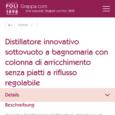
Grappa.com
eine kulturelle Tätigkeit
von Poli 1898
Poli Museo Della Grappa
Home
Zurück
Distillatore innovativo
sottovuoto a bagnomaria con
colonna di arricchimento
senza piatti a riflusso
regolabile
Details
Beschreibung: