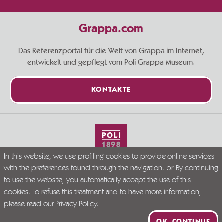
Grappa.com
Das Referenzportal für die Welt von Grappa im Internet,
entwickelt und gepflegt vom Poli Grappa Museum.
KONTAKTE
In this website, we use profiling cookies to provide online services
Live Grappa responsibly
with the preferences found through the navigation.-br-By continuing
© Grappa.com
to use the website, you automatically accept the use of this
P.I. 02723300246
cookies. To refuse this treatment and to have more information,
Company Info
Privacy Policy
Disclaimer
please read our
Privacy Policy
.
PR VENETO FESR 2021-2027. DGR N. 339/2023
OK, CONTINUE