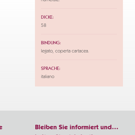
numerate.
DICKE:
58
BINDUNG:
legato, coperta cartacea.
SPRACHE:
italiano
e
Bleiben Sie informiert und…