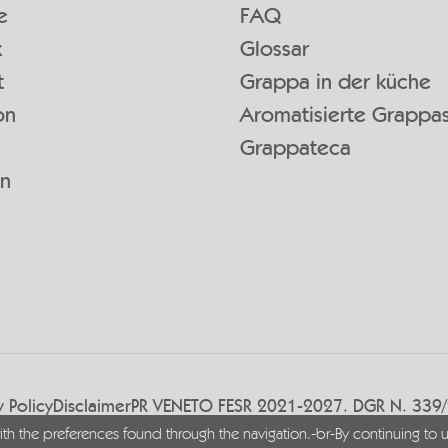
e
FAQ
k
Glossar
t
Grappa in der küche
on
Aromatisierte Grappa
Grappateca
en
y Policy
Disclaimer
PR VENETO FESR 2021-2027. DGR N. 339
with the preferences found through the navigation.-br-By continuing to u