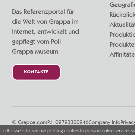
Geografi
Das Referenzportal für
Rückblic
die Welt von Grappa im
Aktualitä
Internet, entwickelt und
Produkti
gepflegt vom Poli
Produkte
Grappa Museum.
Affinität
KONTAKTE
© Grappa.com
P.I. 02723300246
Company Info
Privac
In this website, we use profiling cookies to provide online services 