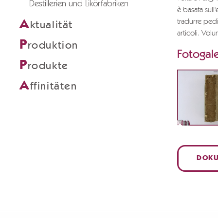
Destillerien und Likörfabriken
è basata sull
A
tradurre ped
ktualität
articoli. Vo
P
roduktion
Fotogale
P
rodukte
A
ffinitäten
DOKU