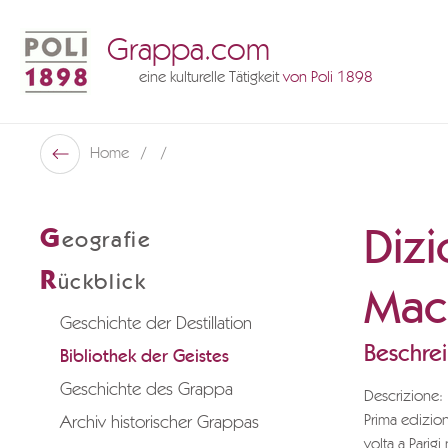
Grappa.com
eine kulturelle Tätigkeit
von Poli 1898
Poli Museo Della Grappa
Home
Zurück
Dizi
G
eografie
R
ückblick
Mac
Geschichte der Destillation
Beschre
Bibliothek der Geistes
Geschichte des Grappa
Descrizione:
Prima edizio
Archiv historischer Grappas
volta a Parig