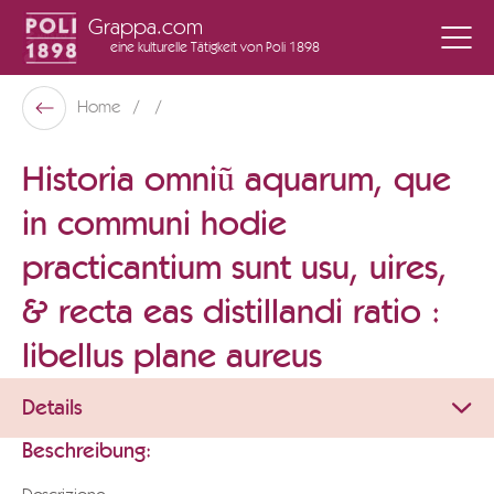
Grappa.com
eine kulturelle Tätigkeit
von Poli 1898
Poli Museo Della Grappa
Home
Zurück
Historia omniũ aquarum, que
in communi hodie
practicantium sunt usu, uires,
& recta eas distillandi ratio :
libellus plane aureus
Details
Beschreibung: