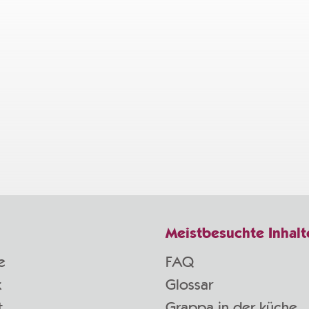
Meistbesuchte Inhalt
e
FAQ
k
Glossar
t
Grappa in der küche