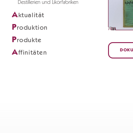
Destillerien und Likörfabriken
A
ktualität
P
roduktion
P
rodukte
DOKU
A
ffinitäten