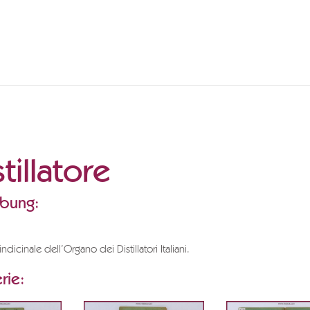
stillatore
ibung:
dicinale dell’Organo dei Distillatori Italiani.
rie: