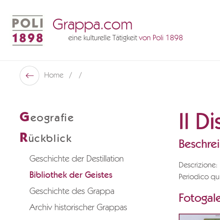
Grappa.com
eine kulturelle Tätigkeit
von Poli 1898
Poli Museo Della Grappa
Home
Zurück
Il Di
G
eografie
R
ückblick
Beschre
Geschichte der Destillation
Descrizione:
Bibliothek der Geistes
Periodico quin
Geschichte des Grappa
Fotogale
Archiv historischer Grappas