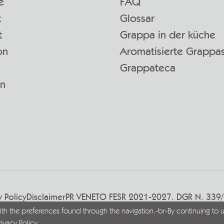
e
FAQ
k
Glossar
t
Grappa in der küche
on
Aromatisierte Grappa
Grappateca
en
y Policy
Disclaimer
PR VENETO FESR 2021-2027. DGR N. 339
with the preferences found through the navigation.-br-By continuing to u
rivacy Policy
.