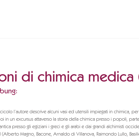
oni di chimica medica (
ibung:
cicolo l’autore descrive alcuni vasi ed utensili impiegati in chimica, per
oi in un excursus attaverso la storia della chimica presso i popoli, par
antica presso gli egiziani i greci e gli arabi e dai grandi alchimisti occide
VI (Alberto Magno, Bacone, Arnaldo di Villanova, Raimondo Lullo, Basil