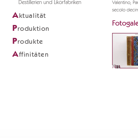
Destillerien und Likörfabriken
Valentino, Par
secolo deci
A
ktualität
Fotogale
P
roduktion
P
rodukte
A
ffinitäten