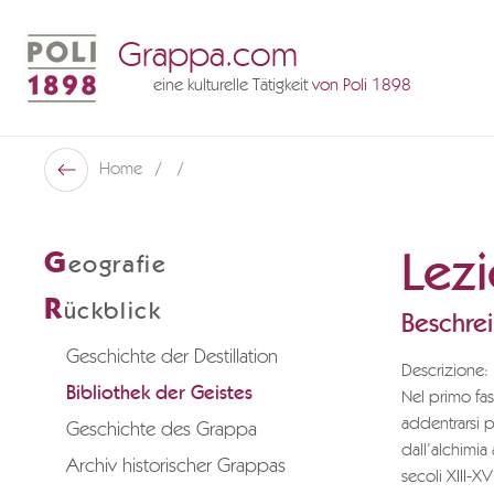
Grappa.com
eine kulturelle Tätigkeit
von Poli 1898
Poli Museo Della Grappa
Home
Zurück
Lezi
G
eografie
R
ückblick
Beschre
Geschichte der Destillation
Descrizione:
Bibliothek der Geistes
Nel primo fas
addentrarsi p
Geschichte des Grappa
dall’alchimia 
Archiv historischer Grappas
secoli XIII-X