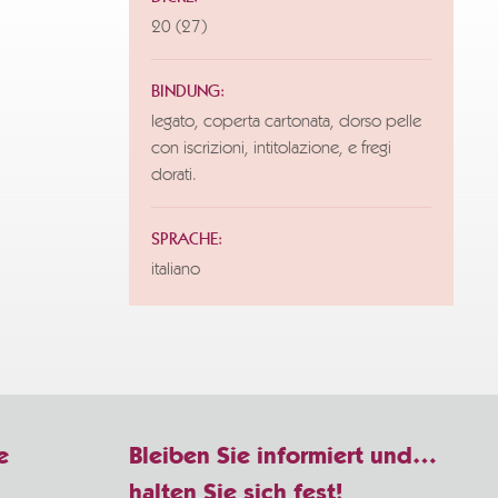
20 (27)
BINDUNG:
legato, coperta cartonata, dorso pelle
con iscrizioni, intitolazione, e fregi
dorati.
SPRACHE:
italiano
e
Bleiben Sie informiert und…
halten Sie sich fest!