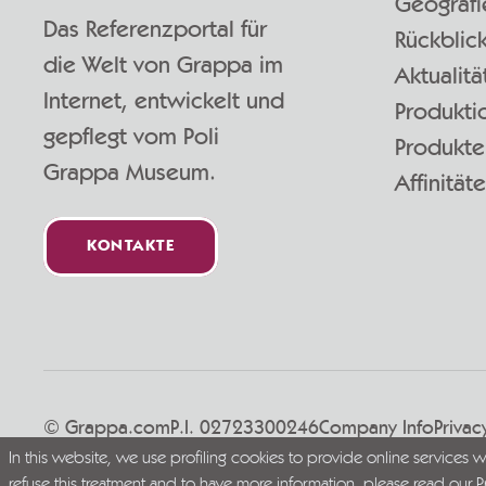
Geografi
Das Referenzportal für
Rückblic
die Welt von Grappa im
Aktualitä
Internet, entwickelt und
Produkti
gepflegt vom Poli
Produkte
Grappa Museum.
Affinität
KONTAKTE
© Grappa.com
P.I. 02723300246
Company Info
Privac
In this website, we use profiling cookies to provide online services 
Live Grappa responsibly
refuse this treatment and to have more information, please read our
P