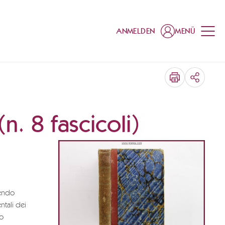
ANMELDEN
MENÜ
TEILEN
n. 8 fascicoli)
tendo
ntali dei
io