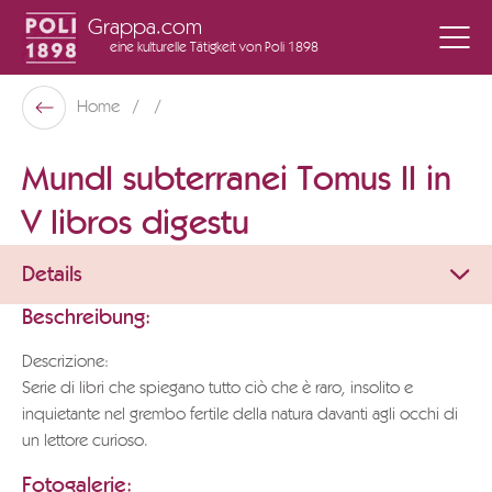
Grappa.com
eine kulturelle Tätigkeit
von Poli 1898
Poli Museo Della Grappa
Home
Zurück
MundI subterranei Tomus II in
V libros digestu
Details
Beschreibung:
Descrizione:
Serie di libri che spiegano tutto ciò che è raro, insolito e
inquietante nel grembo fertile della natura davanti agli occhi di
un lettore curioso.
Fotogalerie: