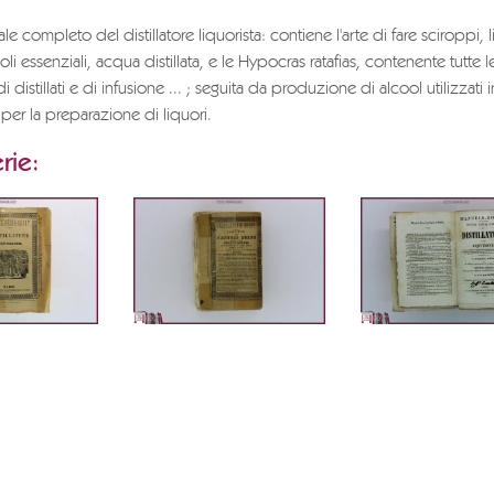
 completo del distillatore liquorista: contiene l'arte di fare sciroppi, l
oli essenziali, acqua distillata, e le Hypocras ratafias, contenente tutte le
i distillati e di infusione ... ; seguita da produzione di alcool utilizzati i
per la preparazione di liquori.
rie: