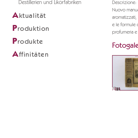
Destillerien und Likörfabriken
Descrizione:
Nuovo manuale
A
ktualität
aromatizzati, 
e le formule d
P
roduktion
profumeria e 
P
rodukte
Fotogale
A
ffinitäten