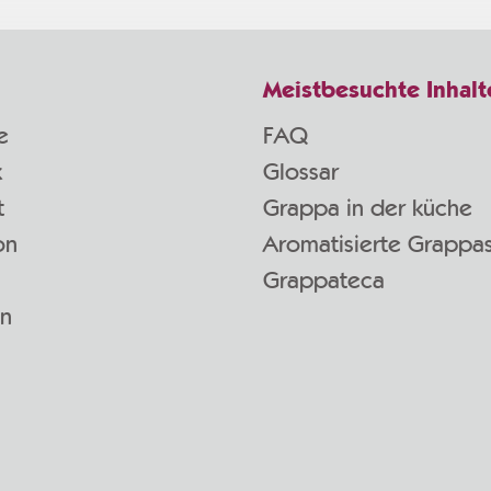
Meistbesuchte Inhalt
e
FAQ
k
Glossar
t
Grappa in der küche
on
Aromatisierte Grappa
Grappateca
en