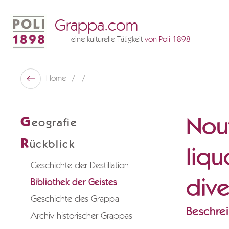
Grappa.com
eine kulturelle Tätigkeit
von Poli 1898
Poli Museo Della Grappa
Home
Zurück
Nouv
G
eografie
R
ückblick
liqu
Geschichte der Destillation
dive
Bibliothek der Geistes
Geschichte des Grappa
Beschre
Archiv historischer Grappas