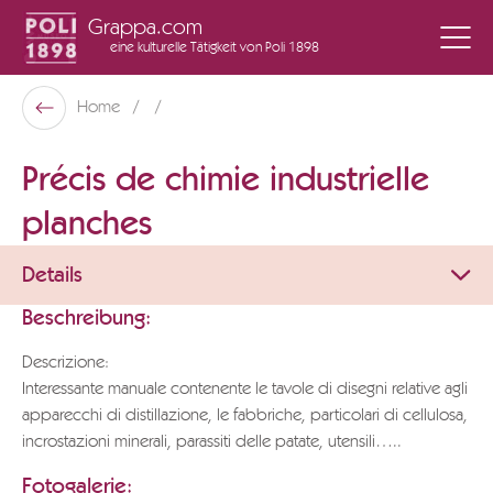
Grappa.com
eine kulturelle Tätigkeit
von Poli 1898
Poli Museo Della Grappa
Home
Zurück
Précis de chimie industrielle
planches
Details
Beschreibung:
Descrizione:
Interessante manuale contenente le tavole di disegni relative agli
apparecchi di distillazione, le fabbriche, particolari di cellulosa,
incrostazioni minerali, parassiti delle patate, utensili…..
Fotogalerie: