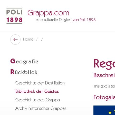
Grappa.com
eine kulturelle Tätigkeit
von Poli 1898
Poli Museo Della Grappa
Home
Zurück
Reg
G
eografie
R
ückblick
Beschre
Geschichte der Destillation
This text is t
Bibliothek der Geistes
Fotogale
Geschichte des Grappa
Archiv historischer Grappas