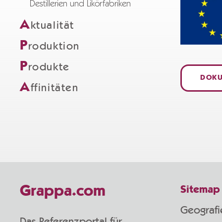
Destillerien und Likörfabriken
A
ktualität
P
roduktion
P
rodukte
DOKU
A
ffinitäten
Grappa.com
Sitemap
Geografi
Das Referenzportal für