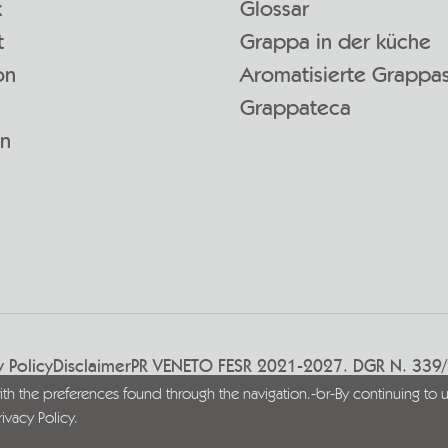
k
Glossar
t
Grappa in der küche
on
Aromatisierte Grappa
Grappateca
en
y Policy
Disclaimer
PR VENETO FESR 2021-2027. DGR N. 339
with the preferences found through the navigation.-br-By continuing to u
rivacy Policy
.