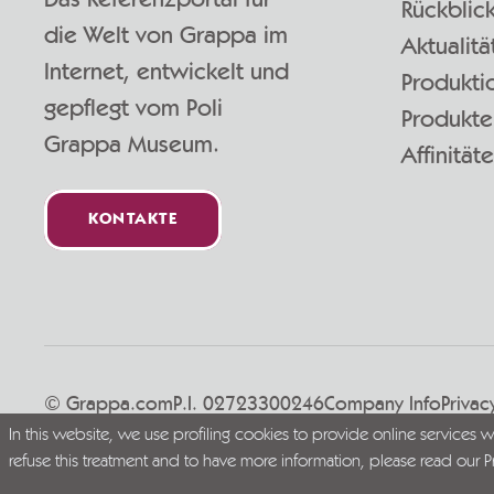
Rückblic
die Welt von Grappa im
Aktualitä
Internet, entwickelt und
Produkti
gepflegt vom Poli
Produkte
Grappa Museum.
Affinität
KONTAKTE
© Grappa.com
P.I. 02723300246
Company Info
Privac
In this website, we use profiling cookies to provide online services 
Live Grappa responsibly
refuse this treatment and to have more information, please read our
P