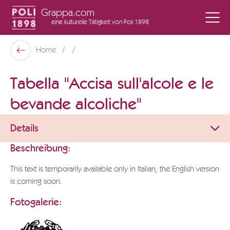
Grappa.com
eine kulturelle Tätigkeit
von Poli 1898
Poli Museo Della Grappa
Home
Zurück
Tabella "Accisa sull'alcole e le
bevande alcoliche"
Details
Beschreibung:
This text is temporarily available only in Italian, the English version
is coming soon.
Fotogalerie: